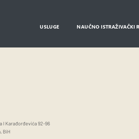
USLUGE
NAUČNO ISTRAŽIVAČKI 
ra I Karađorđevića 92-96
, BiH