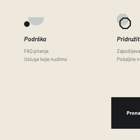
Podrška
Pridruži
FAQ pitanja
Zapošljav
Usluge koje nudimo
Pošaljite 
Prona