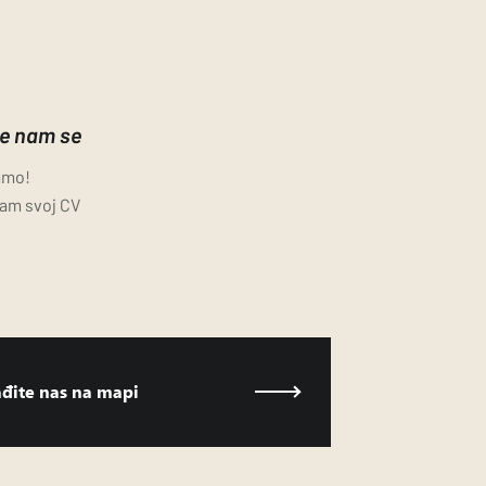
te nam se
amo!
nam svoj CV
đite nas na mapi